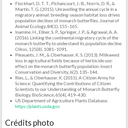
Flockhart, D. T. T., Pichancourt, J.-B., Norris, D. R., &
Martin, T. G. (2015). Unravelling the annual cycle in a
migratory animal: breeding-season habitat loss drives
population declines of monarch butterflies. Journal of
Animal Ecology, 84(1), 155–165.
Inamine, H., Ellner, S. P., Springer, J. P., & Agrawal, A. A.
(2016). Linking the continental migratory cycle of the
monarch butterfly to understand its population decline.
Oikos, 125(8), 1081–1091.
Pleasants, J. M., & Oberhauser, K. S. (2013). Milkweed
loss in agricultural fields because of herbicide use:
effect on the monarch butterfly population. Insect
Conservation and Diversity, 6(2), 135–144.
Ries, L., & Oberhauser, K. (2015). A Citizen Army for
Science: Quantifying the Contributions of Citizen
Scientists to our Understanding of Monarch Butterfly
Biology. BioScience, 65(4), 419–430.
US Department of Agriculture Plants Database.
https://plants.usda.gov
Crédits photo