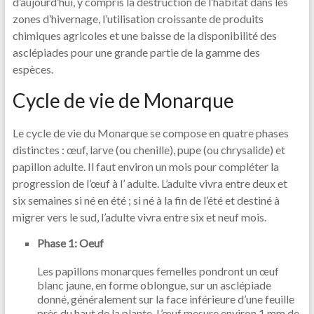
d’aujourd’hui, y compris la destruction de l’habitat dans les
zones d’hivernage, l’utilisation croissante de produits
chimiques agricoles et une baisse de la disponibilité des
asclépiades pour une grande partie de la gamme des
espèces.
Cycle de vie de Monarque
Le cycle de vie du Monarque se compose en quatre phases
distinctes : œuf, larve (ou chenille), pupe (ou chrysalide) et
papillon adulte. Il faut environ un mois pour compléter la
progression de l’œuf à l’ adulte. L’adulte vivra entre deux et
six semaines si né en été ; si né à la fin de l’été et destiné à
migrer vers le sud, l’adulte vivra entre six et neuf mois.
Phase 1: Oeuf
Les papillons monarques femelles pondront un œuf
blanc jaune, en forme oblongue, sur un asclépiade
donné, généralement sur la face inférieure d’une feuille
près du haut de la plante. L’œuf mesure environ 1 mm de