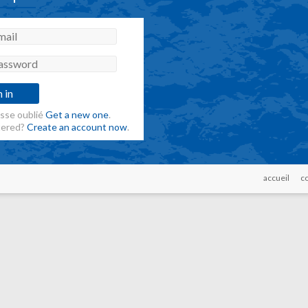
sse oublié
Get a new one
.
tered?
Create an account now
.
accueil
c