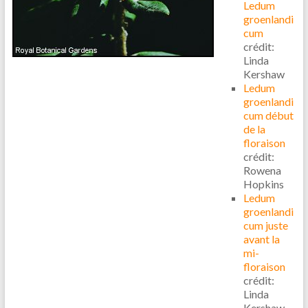
Ledum
groenlandi
cum
crédit:
Linda
Kershaw
Ledum
groenlandi
cum début
de la
floraison
crédit:
Rowena
Hopkins
Ledum
groenlandi
cum juste
avant la
mi-
floraison
crédit:
Linda
Kershaw