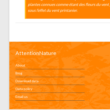
plantes connues comme étant des fleurs du vent p
sous l’effet du vent printanier.
AttentionNature
About
Blog
Download data
Data policy
Email us