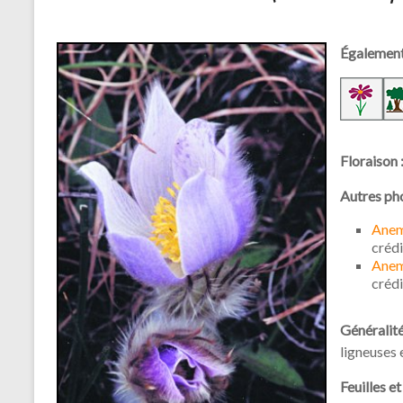
Également
Floraison 
Autres ph
Anem
créd
Anem
crédi
Généralité
ligneuses 
Feuilles e