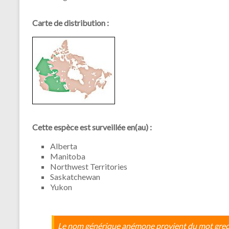
Carte de distribution :
Cette espèce est surveillée en(au) :
Alberta
Manitoba
Northwest Territories
Saskatchewan
Yukon
Le nom générique anémone provient du mot grec dé