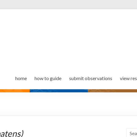
home
how to guide
submit observations
view res
atens)