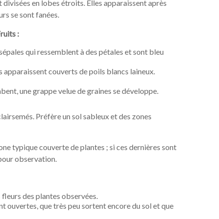
et divisées en lobes étroits. Elles apparaissent après
eurs se sont fanées.
ruits :
 sépales qui ressemblent à des pétales et sont bleu
es apparaissent couverts de poils blancs laineux.
ombent, une grappe velue de graines se développe.
clairsemés. Préfère un sol sableux et des zones
ne typique couverte de plantes ; si ces dernières sont
pour observation.
 fleurs des plantes observées.
ont ouvertes, que très peu sortent encore du sol et que