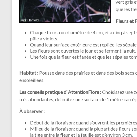
vert gris 
que les fl
Fleurs et F
Chaque fleur a un diamètre de 4 cm, et a cinq à sept
pâle à violets.
Quand leur surface extérieure est repliée, les sépal
Les fleurs sont ouvertes le jour et se ferment la nuit.
Une fois que la fleur est fanée et que les sépales t
Habitat :
Pousse dans des prairies et dans des bois secs 
ensoleillées.
Les conseils pratique d`AttentionFlore :
Choisissez une zo
très abondantes, délimitez une surface de 1 mètre carré 
À observer :
Début de la floraison: quand s’ouvrent les premières
Milieu de la floraison: quand la plupart des fleurs s
la tige entre la fleur et la feuille est d’environ 3 cm.