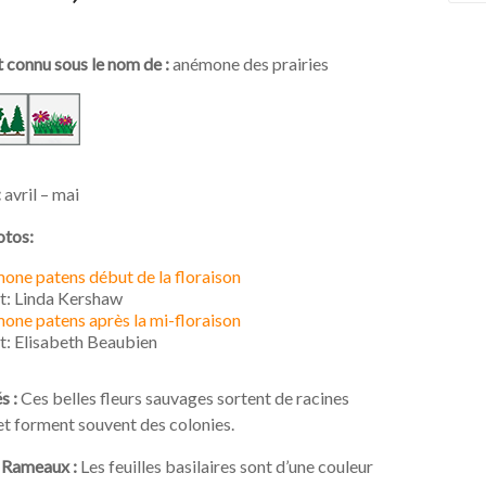
 connu sous le nom de :
anémone des prairies
:
avril – mai
otos:
one patens début de la floraison
it: Linda Kershaw
one patens après la mi-floraison
t: Elisabeth Beaubien
s :
Ces belles fleurs sauvages sortent de racines
et forment souvent des colonies.
t Rameaux :
Les feuilles basilaires sont d’une couleur