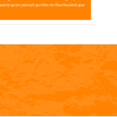
arce qu’on pensait qu’elles ne fleurissaient que