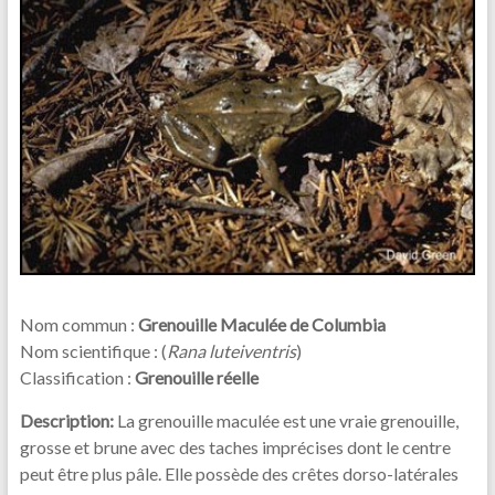
Nom commun :
Grenouille Maculée de Columbia
Nom scientifique : (
Rana luteiventris
)
Classification :
Grenouille réelle
Description:
La grenouille maculée est une vraie grenouille,
grosse et brune avec des taches imprécises dont le centre
peut être plus pâle. Elle possède des crêtes dorso-latérales