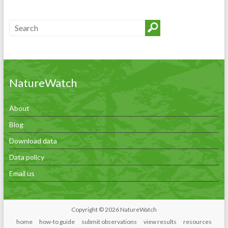
NatureWatch
About
Blog
Download data
Data policy
Email us
Copyright © 2026 NatureWatch
home
how-to guide
submit observations
view results
resources